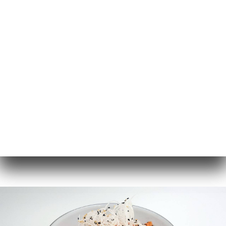
FR
MENU
/
ACCUEIL
GALERIE
Galerie