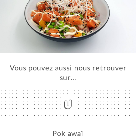
Vous pouvez aussi nous retrouver
sur…
UEIL
ANDER
ERIE
IS
RTE
TACT
Pok awaï