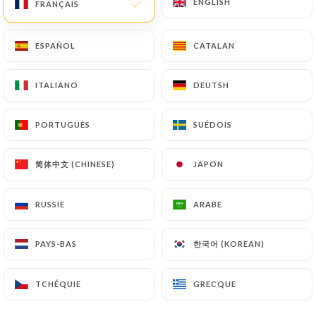
ENGLISH
ENGLISH
FRANÇAIS
FRANÇAIS
ESPAÑOL
ESPAÑOL
CATALAN
CATALAN
1 AVIS
POKE BAR
ITALIANO
ITALIANO
DEUTSH
DEUTSH
38a Rue Saint-Pry
62400 Béthune France
PORTUGUÊS
PORTUGUÊS
SUÉDOIS
SUÉDOIS
简体中文 (CHINESE)
简体中文 (CHINESE)
JAPON
JAPON
RUSSIE
RUSSIE
ARABE
ARABE
한국어 (KOREAN)
한국어 (KOREAN)
PAYS-BAS
PAYS-BAS
TCHÉQUIE
TCHÉQUIE
GRECQUE
GRECQUE
Qui sommes nous?